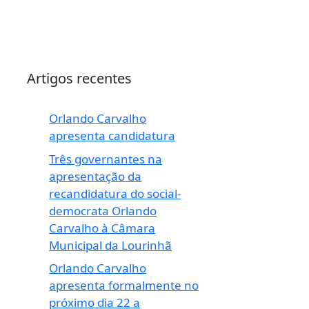
Artigos recentes
Orlando Carvalho
apresenta candidatura
Três governantes na
apresentação da
recandidatura do social-
democrata Orlando
Carvalho à Câmara
Municipal da Lourinhã
Orlando Carvalho
apresenta formalmente no
próximo dia 22 a