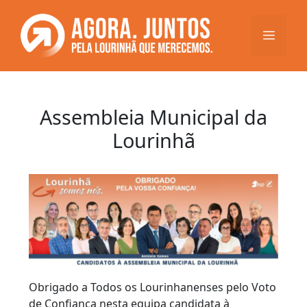
Saltar
para
Menu
o
conteúdo
Assembleia Municipal da
Lourinhã
Obrigado a Todos os Lourinhanenses pelo Voto
de Confiança nesta equipa candidata à