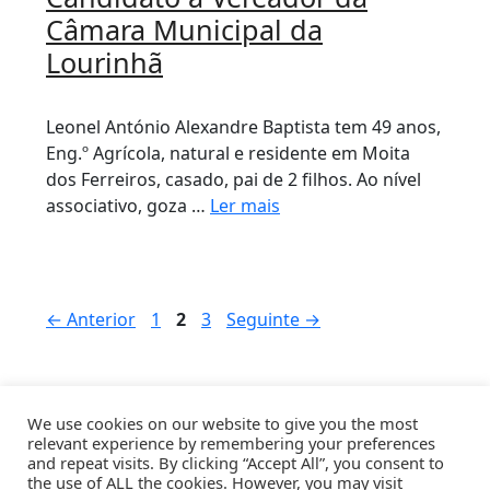
Câmara Municipal da
Lourinhã
Leonel António Alexandre Baptista tem 49 anos,
Eng.º Agrícola, natural e residente em Moita
dos Ferreiros, casado, pai de 2 filhos. Ao nível
associativo, goza …
Ler mais
Página
Página
Página
←
Anterior
1
2
3
Seguinte
→
We use cookies on our website to give you the most
Candidaturas
TV
CEL
Noticias
relevant experience by remembering your preferences
Sentir Lourinhã
and repeat visits. By clicking “Accept All”, you consent to
the use of ALL the cookies. However, you may visit