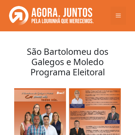
Saltar
para
Menu
o
conteúdo
São Bartolomeu dos
Galegos e Moledo
Programa Eleitoral